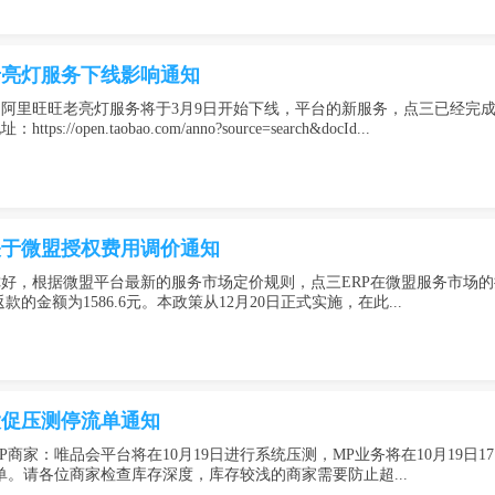
老亮灯服务下线影响通知
阿里旺旺老亮灯服务将于3月9日开始下线，平台的新服务，点三已经完
://open.taobao.com/anno?source=search&docId...
关于微盟授权费用调价通知
，根据微盟平台最新的服务市场定价规则，点三ERP在微盟服务市场的授权订
返款的金额为1586.6元。本政策从12月20日正式实施，在此...
”大促压测停流单通知
商家：唯品会平台将在10月19日进行系统压测，MP业务将在10月19日17:0
单。请各位商家检查库存深度，库存较浅的商家需要防止超...