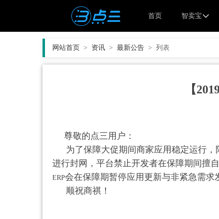
首页
智卖宝
网站首页
>
资讯
>
最新公告
>
列表
【20
尊敬的点三用户：
为了保障大促期间商家应用稳定运行，
进行封网，平台禁止开发者在保障期间擅
会在保障期暂停应用更新与非紧急需求
ERP
顺祝商祺！