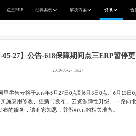
点三ERP
经典案例
解决方案
资讯
合
19-05-27】公告-618保障期间点三ERP暂停
2019-05-27 16:27
阿里零售云将于
年
月
日
点到
月
日
点、
月
日
5
27
0
6
3
0
6
13
0
2019
自实施应用修改、更新与发布、云资源弹性升级、一路向
发布的服务，请商家知悉，并做好
的相关准备。
618