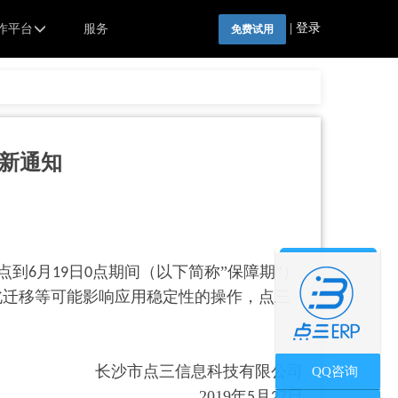
|
登录
作平台
服务
免费试用
更新通知
点到
月
日
点期间（以下简称”保障期”）
6
19
0
北迁移等可能影响应用稳定性的操作，点三
长沙市点三信息科技有限公司
QQ咨询
2019年
月
日
5
27