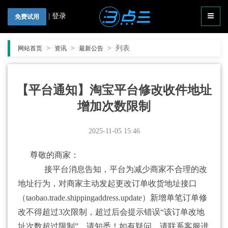
|
登录
免费试用
>
>
>
列表
网站首页
资讯
最新公告
【平台通知】淘宝平台修改收件地址
增加次数限制
2025-11-05 15:46
尊敬的商家：
接平台消息告知，平台为减少商家不合理的改
地址行为，对商家主动发起更改订单收货地址接口
（taobao.trade.shippingaddress.update）新增单笔订单修
改不得超过3次限制，超过后会提示错误“该订单改地
址次数超过限制”。请知悉！如有疑问，请联系客服进